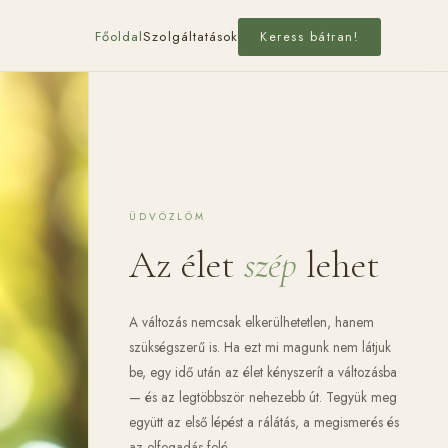
Főoldal
Szolgáltatások
Keress bátran!
ÜDVÖZLÖM
Az élet
szép
lehet
A változás nemcsak elkerülhetetlen, hanem
szükségszerű is. Ha ezt mi magunk nem látjuk
be, egy idő után az élet kényszerít a változásba
— és az legtöbbször nehezebb út. Tegyük meg
együtt az első lépést a rálátás, a megismerés és
az elfogadás felé.