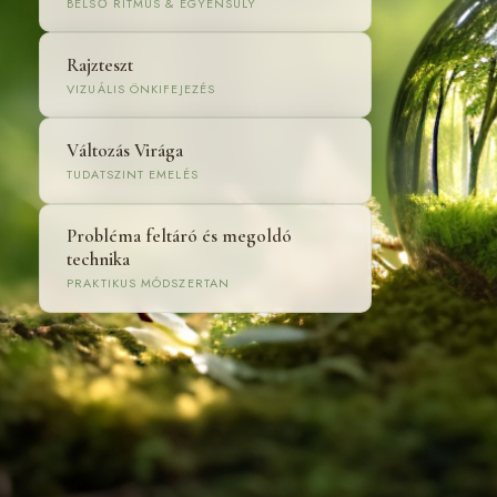
BELSŐ RITMUS & EGYENSÚLY
Rajzteszt
VIZUÁLIS ÖNKIFEJEZÉS
Változás Virága
TUDATSZINT EMELÉS
Probléma feltáró és megoldó
technika
PRAKTIKUS MÓDSZERTAN