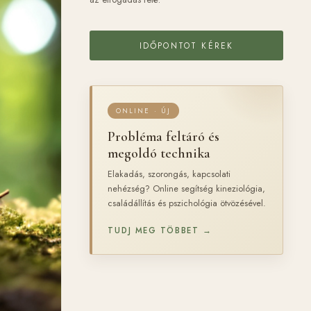
IDŐPONTOT KÉREK
ONLINE · ÚJ
Probléma feltáró és
megoldó technika
Elakadás, szorongás, kapcsolati
nehézség? Online segítség kineziológia,
családállítás és pszichológia ötvözésével.
TUDJ MEG TÖBBET →